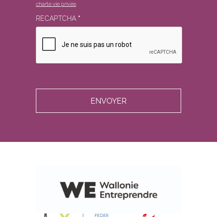
charte vie privée
.
RECAPTCHA
*