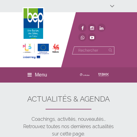
Développement économique
Développement territorial
Invest In Namur
Environnement
BEP
Menu
ACTUALITÉS & AGENDA
Coachings, activités, nouveautés…
Retrouvez toutes nos dernières actualités
sur cette page.