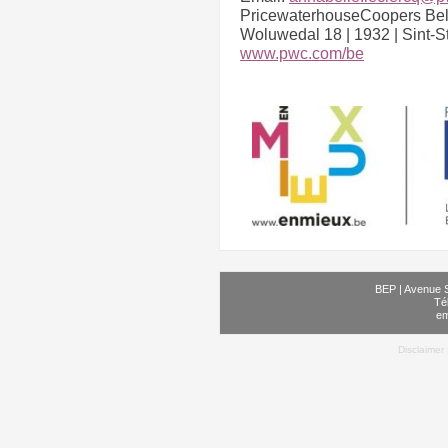
PricewaterhouseCoopers B
Woluwedal 18 | 1932 | Sint-
www.pwc.com/be
BEP | Avenue S
Té
em
Disclaimer