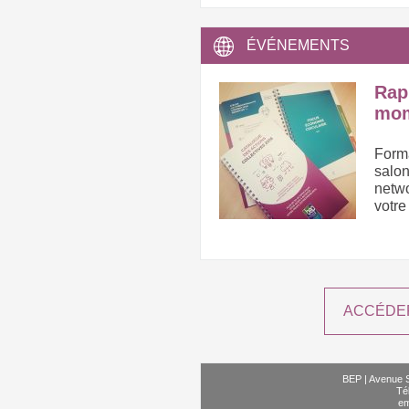
ÉVÉNEMENTS
Rap
mo
Forma
salo
netwo
votre
ACCÉDER
BEP | Avenue S
Té
em