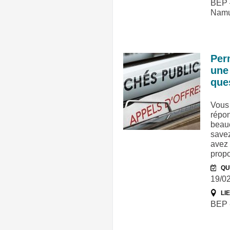
BEP –
Namu
Per
une
que
Vous
répon
beauc
save
avez 
prop
QU
19/0
LI
BEP -