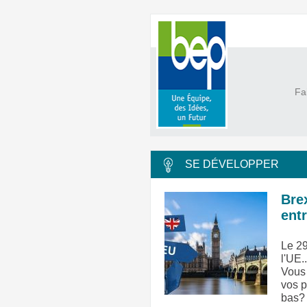
Fa
SE DÉVELOPPER
Bre
ent
Le 29
l'UE.
Vous 
vos p
bas?