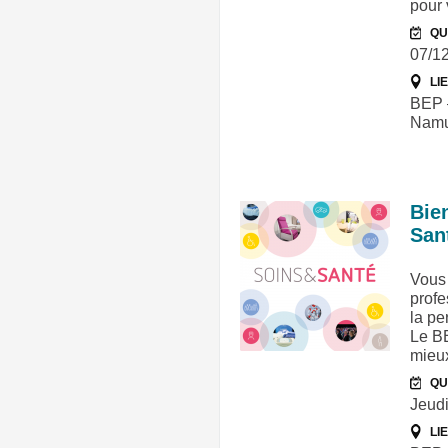
pour 
QU
07/1
LI
BEP –
Namu
Bie
San
Vous 
profe
la pe
Le B
mieu
QU
Jeudi
LI