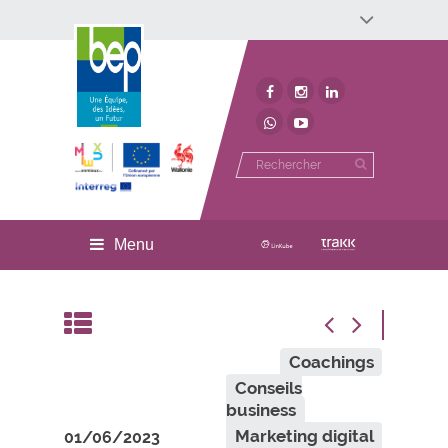
Développement économique
Développement territorial
Invest In Namur
Environnement
BEP
Menu
Coachings
Conseils
business
Marketing digital
01/06/2023