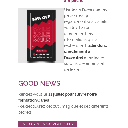
Simplicité
Gardez à l‘idée que les
personnes qui
regarderont vos visuels
voudront avoir
directement les
informations qu’ils
recherchent,
aller donc
directement à
l’essentiel
et évitez le
surplus d’éléments et
de texte
GOOD NEWS
Rendez-vous le
11 juillet pour suivre notre
formation Canva !
(Re)découvrez cet outil magique et ses différents
secrets
INFOS & INSCRIPTIONS