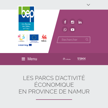
Développement économique
Développement territorial
Invest In Namur
Environnement
BEP
Menu
LES PARCS D’ACTIVITÉ
ÉCONOMIQUE
EN PROVINCE DE NAMUR