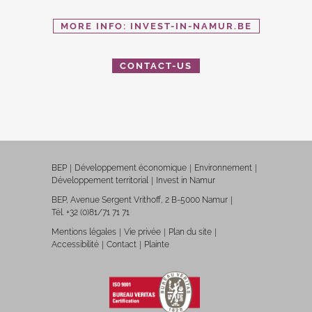
MORE INFO: INVEST-IN-NAMUR.BE
CONTACT-US
BEP
Développement économique
Environnement
Développement territorial
Invest in Namur
BEP, Avenue Sergent Vrithoff, 2 B-5000 Namur
Tél. +32 (0)81/71 71 71
Mentions légales
Vie privée
Plan du site
Accessibilité
Contact
Plainte