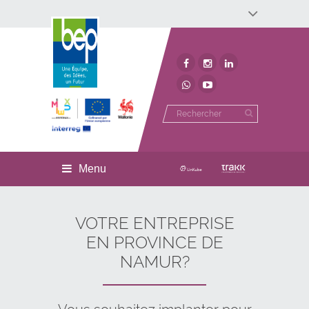
Développement économique
Développement territorial
Invest In Namur
Environnement
BEP
Menu
VOTRE ENTREPRISE
EN PROVINCE DE
NAMUR?