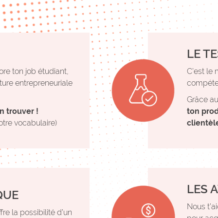
LE T
ore ton job étudiant,
C’est le
nture entrepreneuriale
compéten
Grâce au
n trouver !
ton prod
otre vocabulaire)
clientèl
LES 
QUE
Nous t’a
re la possibilité d’un