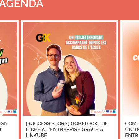
 AGENDA
GN :
[SUCCESS STORY] GOBELOCK : DE
COMIT
T
L'IDÉE À L'ENTREPRISE GRÂCE À
UN T
LINKUBE
ENTR