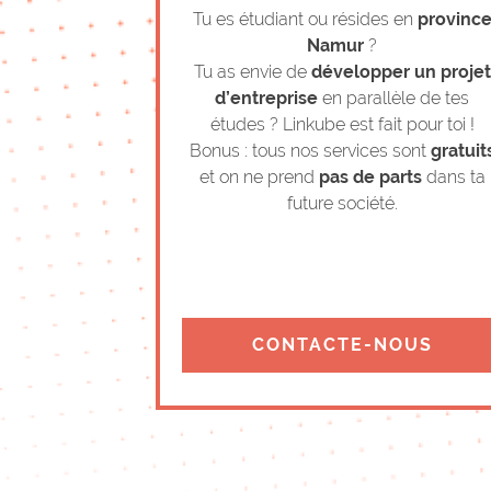
Tu es étudiant ou résides en
provinc
Namur
?
Tu as envie de
développer un projet
d’entreprise
en parallèle de tes
études ? Linkube est fait pour toi !
Bonus : tous nos services sont
gratuit
et on ne prend
pas de parts
dans ta
future société.
CONTACTE-NOUS