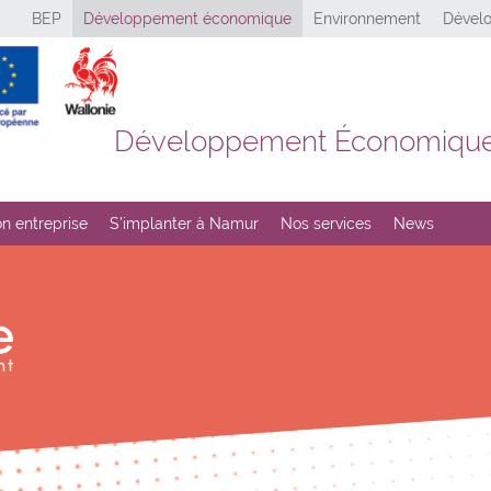
BEP
Développement économique
Environnement
Dévelo
Développement Économiqu
n entreprise
S’implanter à Namur
Nos services
News