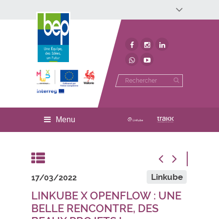
Développement économique
Développement territorial
Invest In Namur
Environnement
BEP
Menu
Linkube
17/03/2022
LINKUBE X OPENFLOW : UNE
BELLE RENCONTRE, DES