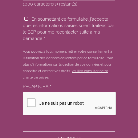
1000
caractère(s) restant(s)
En soumettant ce formulaire, j'accepte
que les informations saisies soient traitées par
le BEP pour me recontacter suite à ma
demande.
*
Vous pouvez à tout moment retirer votre consentement à
l'utilisation des données collectées par ce formulaire.
Pour
plus d'informations sur la gestion de vos données et pour
connaitre et exercer vos droits,
veuillez consulter notre
charte vie privée
.
RECAPTCHA
*