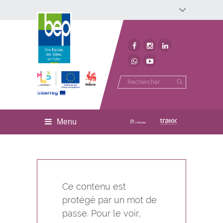
Développement économique
Développement territorial
Invest In Namur
Environnement
BEP
Menu
Ce contenu est
protégé par un mot de
passe. Pour le voir,