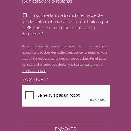
1000
caractère(s) restant(s)
En soumettant ce formulaire, j'accepte
que les informations saisies soient traitées par
le BEP pour me recontacter suite à ma
demande.
*
Vous pouvez à tout moment retirer votre consentement à
l'utilisation des données collectées par ce formulaire.
Pour
plus d'informations sur la gestion de vos données et pour
connaitre et exercer vos droits,
veuillez consulter notre
charte vie privée
.
RECAPTCHA
*