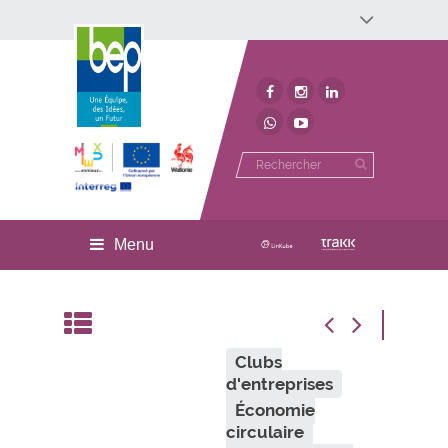
Développement économique
Développement territorial
Invest In Namur
Environnement
BEP
Menu
Clubs
d'entreprises
Économie
circulaire