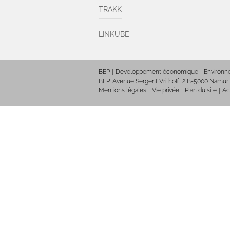
TRAKK
LINKUBE
BEP
Développement économique
Environ
BEP, Avenue Sergent Vrithoff, 2 B-5000 Namur
Mentions légales
Vie privée
Plan du site
Ac