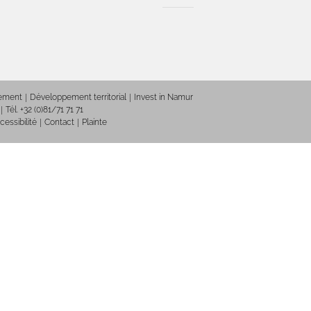
nement
Développement territorial
Invest in Namur
Tél. +32 (0)81/71 71 71
cessibilité
Contact
Plainte