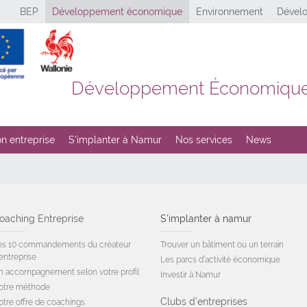
BEP
Développement économique
Environnement
Dévelo
Développement Économiqu
n entreprise
S’implanter à Namur
Nos services
News
oaching Entreprise
S’implanter à namur
es 10 commandements du créateur
Trouver un bâtiment ou un terrain
entreprise
Les parcs d’activité économique
n accompagnement selon votre profil
Investir à Namur
otre méthode
Clubs d’entreprises
otre offre de coachings