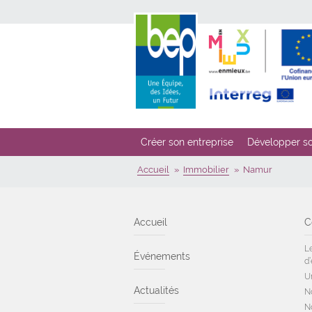
Créer son entreprise
Développer so
Accueil
Immobilier
Namur
Accueil
C
L
Événements
d’
U
Actualités
N
N