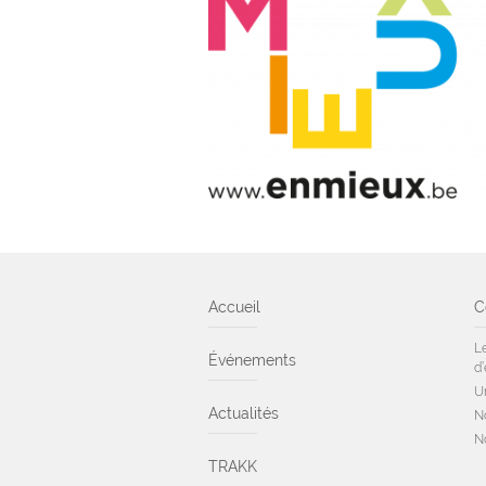
Accueil
C
L
Événements
d’
U
Actualités
N
N
TRAKK