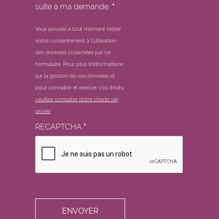
suite à ma demande.
*
Vous pouvez à tout moment retirer
votre consentement à l'utilisation
des données collectées par ce
formulaire.
Pour plus d'informations
sur la gestion de vos données et
pour connaitre et exercer vos droits,
veuillez consulter notre charte vie
privée
.
RECAPTCHA
*