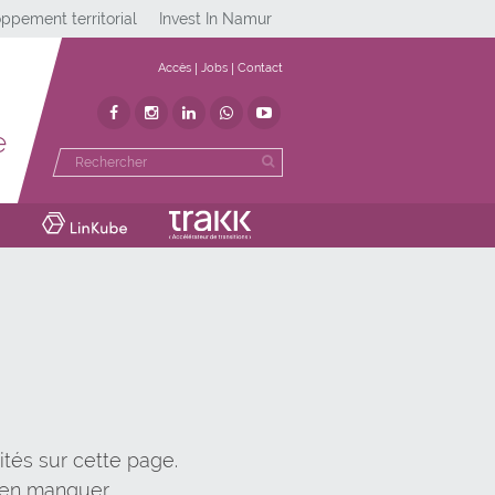
ppement territorial
Invest In Namur
Accès
Jobs
Contact
e
ités sur cette page.
ien manquer.