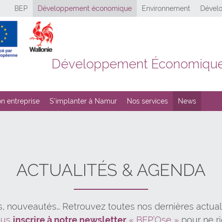
BEP
Développement économique
Environnement
Dévelo
Développement Économiqu
n entreprise
S’implanter à Namur
Nos services
News
ACTUALITÉS & AGENDA
s, nouveautés… Retrouvez toutes nos dernières actual
ous
inscrire à notre newsletter
« BEP’Ose »
pour ne r