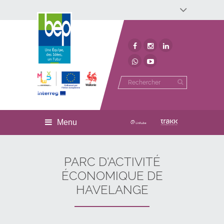
Développement économique
Développement territorial
Invest In Namur
Environnement
BEP
Menu
PARC D'ACTIVITÉ
ÉCONOMIQUE DE
HAVELANGE