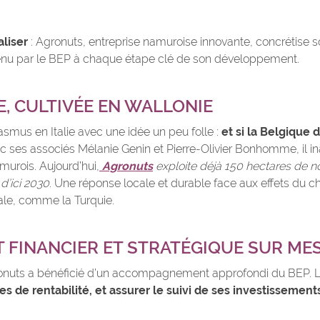
liser
: Agronuts, entreprise namuroise innovante, concrétise son
tenu par le BEP à chaque étape clé de son développement.
IE, CULTIVÉE EN WALLONIE
asmus en Italie avec une idée un peu folle :
et si la Belgique
ec ses associés Mélanie Genin et Pierre-Olivier Bonhomme, il i
urois. Aujourd’hui,
Agronuts
exploite déjà 150 hectares de noi
d’ici 2030
. Une réponse locale et durable face aux effets du 
le, comme la Turquie.
FINANCIER ET STRATÉGIQUE SUR ME
onuts a bénéficié d’un accompagnement approfondi du BEP. L’
s de rentabilité, et assurer le suivi de ses investissement