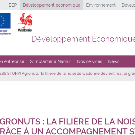
BEP
Développement économique
Environnement
Dévelo
Développement Économiqu
n entreprise
S’implanter à Namur
Nos services
News
SS STORY] Agronuts : la filière de la noisette wallonne devient réalité 
GRONUTS : LA FILIÈRE DE LA N
 GRÂCE À UN ACCOMPAGNEMENT 