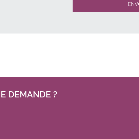
Anguilla
taire
Antarctique
Antigua-et-Barbuda
Antilles néerlandaises
Arabie saoudite
Arctic Ocean
E DEMANDE ?
Argentine
Arménie
Aruba