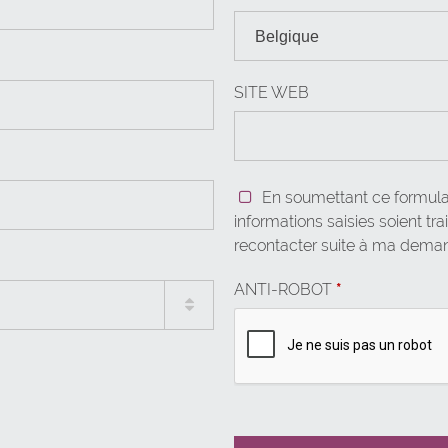
Internationalisation
Coaching
Afghanistan
SITE WEB
Aides à la traduction
Afrique du Sud
Recherche de parten
Akrotiri
En soumettant ce formulai
informations saisies soient tr
Albanie
recontacter suite à ma dema
Algérie
ANTI-ROBOT
*
Allemagne
Andorre
Angola