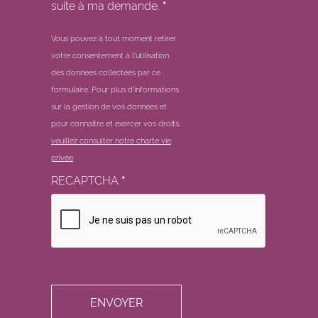
suite à ma demande.
*
Vous pouvez à tout moment retirer
votre consentement à l'utilisation
des données collectées par ce
formulaire.
Pour plus d'informations
sur la gestion de vos données et
pour connaitre et exercer vos droits,
veuillez consulter notre charte vie
privée
.
RECAPTCHA
*