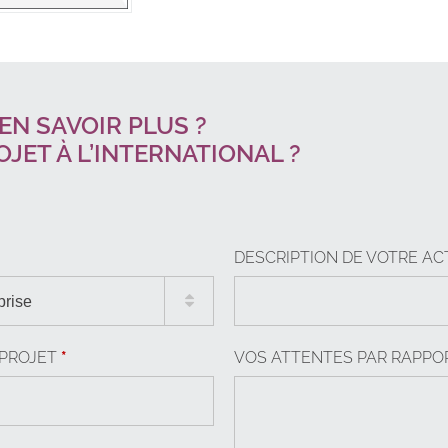
EN SAVOIR PLUS ?
JET À L’INTERNATIONAL ?
DESCRIPTION DE VOTRE AC
reprise
 PROJET
*
VOS ATTENTES PAR RAPPO
ou une PME de moins de 3