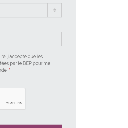
aires
re, j'accepte que les
aitées par le BEP pour me
nde.
*