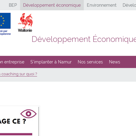
BEP
Développement économique
Environnement
Dévelo
Développement Économiqu
n entreprise
S’implanter à Namur
Nos services
News
 coaching sur quoi ?