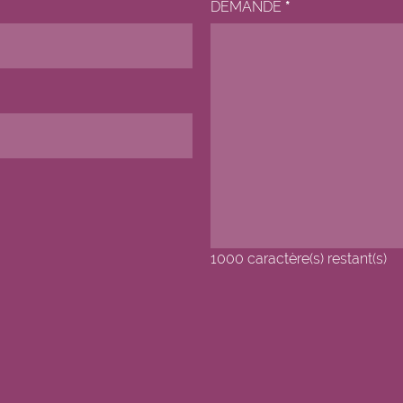
DEMANDE
*
Ashmore and Cartier Isla
Atlantic Ocean
Australie
Autriche
Azerbaïdjan
1000
caractère(s) restant(s)
Bahamas
Bahreïn
Bangladesh
Barbade