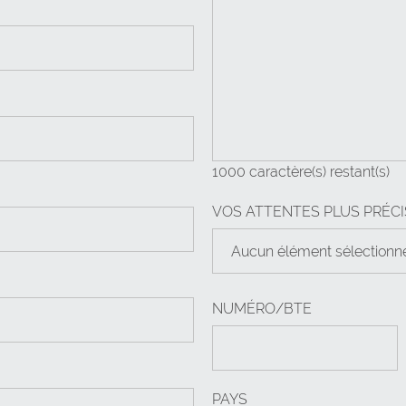
 artisan de la filière
votre entreprise
1000
caractère(s) restant(s)
anter en Province de
VOS ATTENTES PLUS PRÉC
Aucun élément sélectionn
Validation d'une idée
NUMÉRO/BTE
Diagnostic et plan d'
Innovation
PAYS