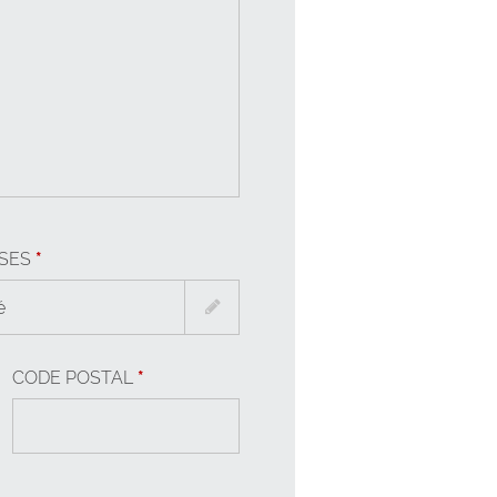
ISES
*
é
CODE POSTAL
*
action