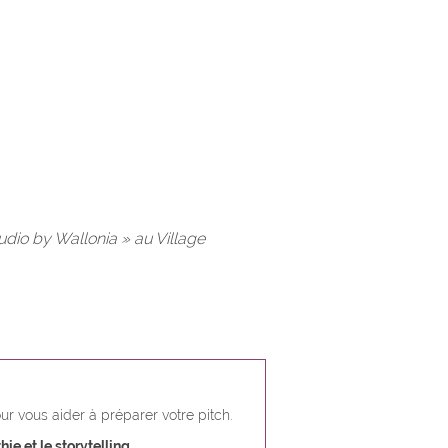
udio by Wallonia » au Village
r vous aider à préparer votre pitch.
hie et le storytelling
.