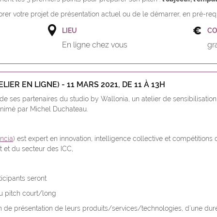
rer votre projet de présentation actuel ou de le démarrer, en pré-req
LIEU
C
En ligne chez vous
gra
LIER EN LIGNE) - 11 MARS 2021, DE 11 À 13H
de ses partenaires du studio by Wallonia, un atelier de sensibilisatio
animé par Michel Duchateau.
ncia
) est expert en innovation, intelligence collective et compétitions d
t et du secteur des ICC,
rticipants seront
u pitch court/long
h de présentation de leurs produits/services/technologies, d’une dur