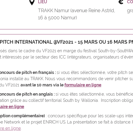
LIEU
C
TRAKK Namur (avenue Reine Astrid,
gra
16 à 5000 Namur)
PITCH INTERNATIONAL @VF2021 - 15 MARS OU 16 MARS P
sés dans le cadre du VF2021 en marge du festival South-by-SouthWest
 intéressés par le secteur des ICC (intégrateurs, organisateurs d’évé
oncours de pitch en français :
si vous êtes sélectionné.e, votre pitch 
lonia installé au TRAKK. Nous vous recommandons de venir pitcher su
e du VF2021
avant le 10 mars via le
formulaire en ligne
.
oncours de pitch en anglais :
si vous êtes sélectionné.e, vous bénéfic
tion grâce au collectif territorial South by Wallonia. Inscription obli
aire en ligne
.
 option complémentaire)
: concours spécifique pour les scale-ups int
Network et le projet ENRICH US. La présentation se fait à distance. Ins
re en ligne
.