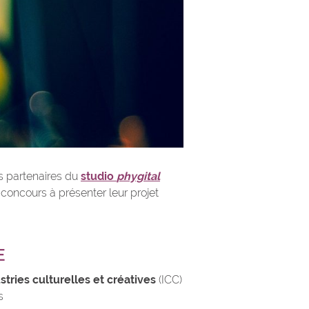
es partenaires du
studio
phygital
 concours à présenter leur projet
E
tries culturelles et créatives
(ICC)
s