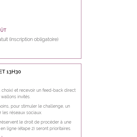
OÛT
tuit (inscription obligatoire)
ET 13H30
u choix) et recevoir un feed-back direct
allons invités.
oins, pour stimuler le challenge, un
r les réseaux sociaux.
réservent le droit de procéder à une
n ligne (étape 2) seront prioritaires.