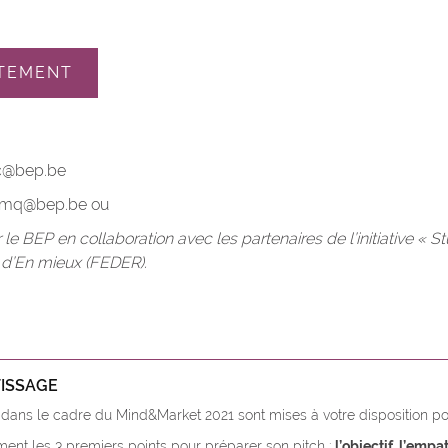
ITEMENT
sc@bep.be
– cmq@bep.be ou
BEP en collaboration avec les partenaires de l’initiative « St
 d’En mieux (FEDER).
TISSAGE
ans le cadre du Mind&Market 2021 sont mises à votre disposition pou
nt les 3 premiers points pour préparer son pitch :
l’objectif, l’empat