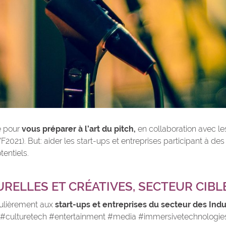
 pour
vous préparer à l’art du pitch,
en collaboration avec l
021). But: aider les start-ups et entreprises participant à des
entiels.
URELLES ET CRÉATIVES, SECTEUR CIBL
ulièrement aux
start-ups et entreprises du secteur des Indus
#culturetech #entertainment #media #immersivetechnologie