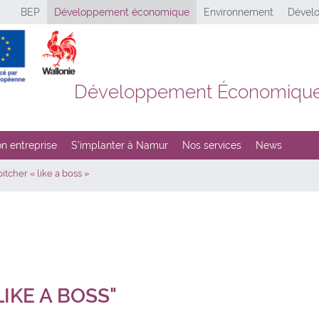
BEP
Développement économique
Environnement
Dévelo
Développement Économiqu
n entreprise
S’implanter à Namur
Nos services
News
pitcher « like a boss »
LIKE A BOSS"