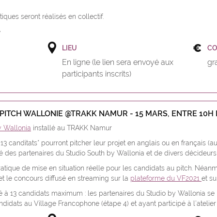
ques seront réalisés en collectif.
é
LIEU
C
En ligne (le lien sera envoyé aux
gra
participants inscrits)
PITCH WALLONIE @TRAKK NAMUR - 15 MARS, ENTRE 10H 
y Wallonia
installé au TRAKK Namur
 13 canditats* pourront pitcher leur projet en anglais ou en français (a
es partenaires du Studio South by Wallonia et de divers décideurs w
atique de mise en situation réelle pour les candidats au pitch. Néanm
t le concours diffusé en streaming sur la
plateforme du VF2021
et su
é à 13 candidats maximum : les partenaires du Studio by Wallonia se 
didats au Village Francophone (étape 4) et ayant participé à l’atelier e