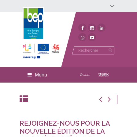
Développement économique
Développement territorial
Invest In Namur
Environnement
BEP
Menu
REJOIGNEZ-NOUS POUR LA
NOUVELLE ÉDITION DE LA