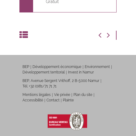
Gratuit
BEP
Développement économique
Environnement
Développement territorial
Invest in Namur
BEP, Avenue Sergent Vrithoff, 2 B-5000 Namur
Tél. +32 (0)81/71 71 71
Mentions légales
Vie privée
Plan du site
Accessibilité
Contact
Plainte