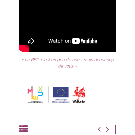
« Le BEP, c’est un peu de nous, mais beaucoup
de vous ».