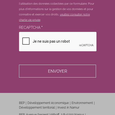
l'utilisation des données collectées par ce formulaire.
Pour
plus d'informations sur la gestion de vos données et pour
connaitre et exercer vos droits,
veuillez consulter notre
charte vie privée
.
RECAPTCHA
*
BEP
Développement économique
Environnement
Développement territorial
Invest in Namur
BEP, Avenue Sergent Vrithoff, 2 B-5000 Namur