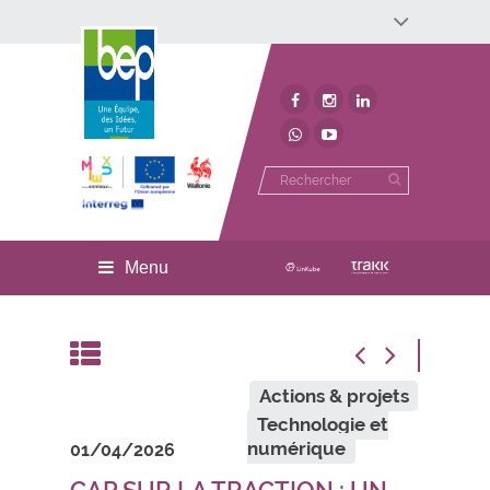
Développement économique
Développement territorial
Invest In Namur
Environnement
BEP
Menu
Actions & projets
Technologie et
numérique
01/04/2026