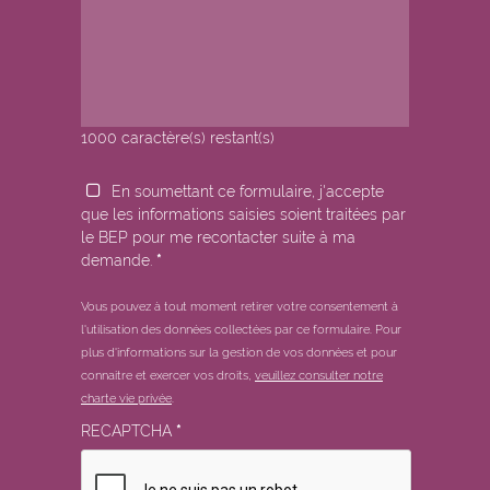
1000
caractère(s) restant(s)
En soumettant ce formulaire, j'accepte
que les informations saisies soient traitées par
le BEP pour me recontacter suite à ma
demande.
*
Vous pouvez à tout moment retirer votre consentement à
l'utilisation des données collectées par ce formulaire.
Pour
plus d'informations sur la gestion de vos données et pour
connaitre et exercer vos droits,
veuillez consulter notre
charte vie privée
.
RECAPTCHA
*