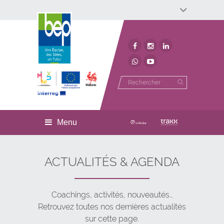
Développement économique
Développement territorial
Invest In Namur
Environnement
BEP
Menu
ACTUALITÉS & AGENDA
Coachings, activités, nouveautés…
Retrouvez toutes nos dernières actualités
sur cette page.