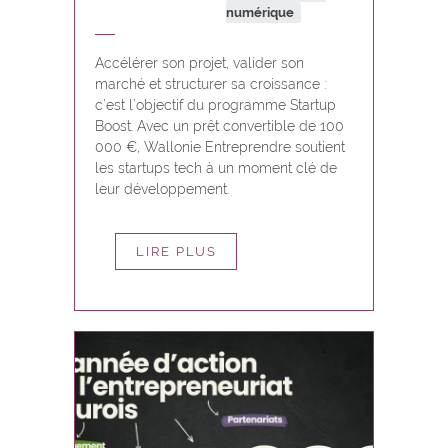
numérique
Accélérer son projet, valider son
marché et structurer sa croissance :
c’est l’objectif du programme Startup
Boost. Avec un prêt convertible de 100
000 €, Wallonie Entreprendre soutient
les startups tech à un moment clé de
leur développement.
LIRE PLUS