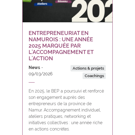
ENTREPRENEURIAT EN
NAMUROIS : UNE ANNÉE
2025 MARQUÉE PAR
L’ACCOMPAGNEMENT ET
L’ACTION
News
Actions & projets
09/03/2026
Coachings
En 2025, le BEP a poursuivi et renforcé
son engagement auprès des
entrepreneurs de la province de
Namur. Accompagnement individuel,
ateliers pratiques, networking et
initiatives collectives : une année riche
en actions concrètes.