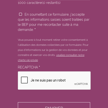
1000
caractère(s) restant(s)
En soumettant ce formulaire, j'accepte
que les informations saisies soient traitées par
le BEP pour me recontacter suite à ma
demande.
*
Vous pouvez à tout moment retirer votre consentement à
l'utilisation des données collectées par ce formulaire.
Pour
plus d'informations sur la gestion de vos données et pour
connaitre et exercer vos droits,
veuillez consulter notre
charte vie privée
.
RECAPTCHA
*