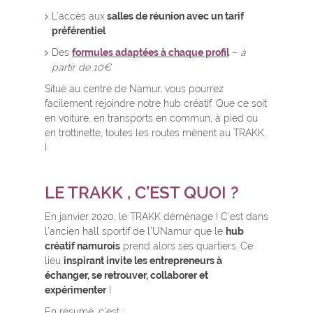
L’accès aux
salles de réunion avec un tarif
préférentiel
Des
formules adaptées à chaque profil
–
à
partir de 10€
Situé au centre de Namur, vous pourrez
facilement rejoindre notre hub créatif. Que ce soit
en voiture, en transports en commun, à pied ou
en trottinette, toutes les routes mènent au TRAKK
!
LE TRAKK , C’EST QUOI ?
En janvier 2020, le TRAKK déménage ! C’est dans
l’ancien hall sportif de l’UNamur que le
hub
créatif namurois
prend alors ses quartiers. Ce
lieu
inspirant invite les entrepreneurs à
échanger, se retrouver, collaborer et
expérimenter
!
En résumé, c’est :