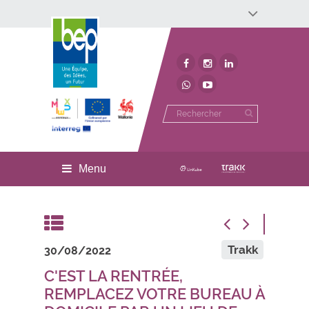
Développement économique
Développement territorial
Invest In Namur
Environnement
BEP
Menu
Trakk
30/08/2022
C'EST LA RENTRÉE,
REMPLACEZ VOTRE BUREAU À