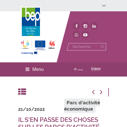
Développement économique
Développement territorial
Invest In Namur
Environnement
BEP
Menu
Parc d'activité
économique
21/10/2022
IL S'EN PASSE DES CHOSES