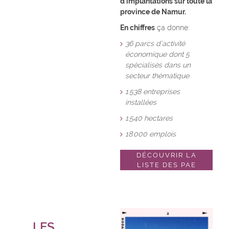
d’implantations sur toute la
province de Namur.
En chiffres
ça donne:
36 parcs d’activité
économique dont 5
spécialisés dans un
secteur thématique
1.538 entreprises
installées
1.540 hectares
18.000 emplois
DÉCOUVRIR LA
LISTE DES PAE
LES