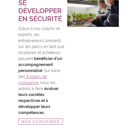
SE
DÉVELOPPER
EN SÉCURITÉ
Grâce à nos coachs et
experts, les
entrepreneurs présents
sur les parcs en tant que
locataires et acheteurs
peuvent
bénéficier d’un
accompagnement
personnalisé
. Sur base
des
8 piliers de
croissance
, nous les
aidons à faire
évoluer
leurs sociétés
respectives et à
développer leurs
compétences.
NOS COACHINGS