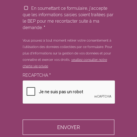
En soumettant ce formulaire, j'accepte
que les informations saisies soient traitées par
le BEP pour me recontacter suite à ma
demande.
*
Vous pouvez à tout moment retirer votre consentement à
l'utilisation des données collectées par ce formulaire.
Pour
plus d'informations sur la gestion de vos données et pour
connaitre et exercer vos droits,
veuillez consulter notre
charte vie privée
.
RECAPTCHA
*