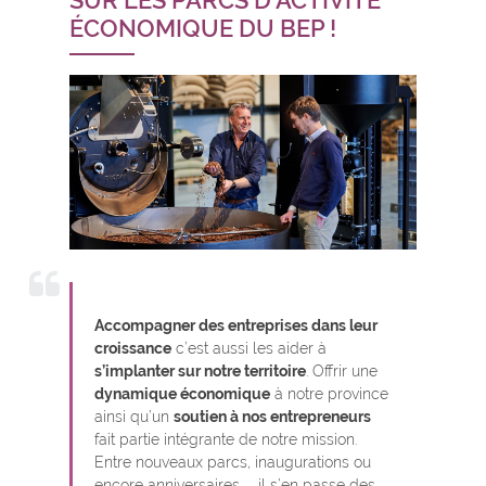
SUR LES PARCS D'ACTIVITÉ
ÉCONOMIQUE DU BEP !
Accompagner des entreprises dans leur
croissance
c’est aussi les aider à
s’implanter sur notre territoire
. Offrir une
dynamique économique
à notre province
ainsi qu’un
soutien à nos entrepreneurs
fait partie intégrante de notre mission.
Entre nouveaux parcs, inaugurations ou
encore anniversaires, … il s’en passe des