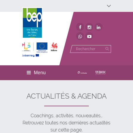
Développement économique
Développement territorial
Invest In Namur
Environnement
BEP
Menu
ACTUALITÉS & AGENDA
Coachings, activités, nouveautés…
Retrouvez toutes nos dernières actualités
sur cette page.