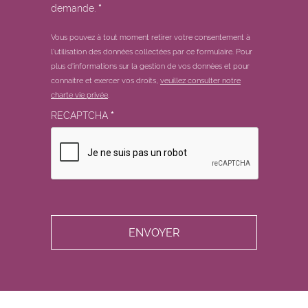
demande.
*
Vous pouvez à tout moment retirer votre consentement à
l'utilisation des données collectées par ce formulaire.
Pour
plus d'informations sur la gestion de vos données et pour
connaitre et exercer vos droits,
veuillez consulter notre
charte vie privée
.
RECAPTCHA
*