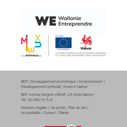
BEP
Développement économique
Environnement
Développement territorial
Invest in Namur
BEP, Avenue Sergent Vrithoff, 2 B-5000 Namur
Tél. +32 (0)81/71 71 71
Mentions légales
Vie privée
Plan du site
Accessibilité
Contact
Plainte