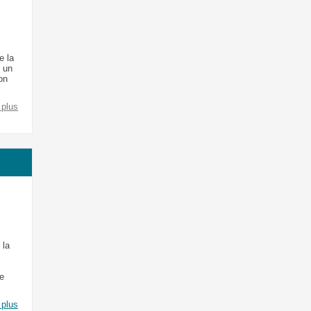
e la
 un
on
 plus
 la
le
 plus