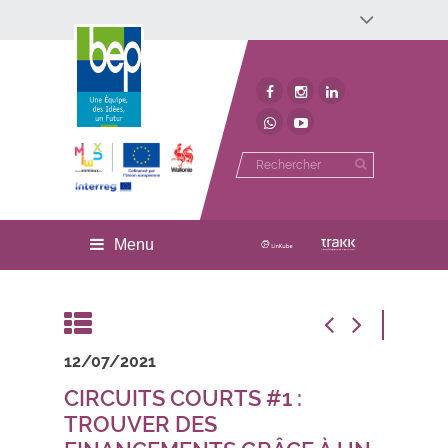
Développement économique
Développement territorial
Invest In Namur
Environnement
BEP
Menu
12/07/2021
CIRCUITS COURTS #1 :
TROUVER DES