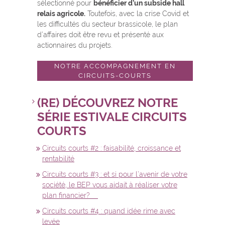
sélectionné pour
bénéficier d’un subside hall
relais agricole.
Toutefois, avec la crise Covid et
les difficultés du secteur brassicole, le plan
d’affaires doit être revu et présenté aux
actionnaires du projets.
NOTRE ACCOMPAGNEMENT EN
CIRCUITS-COURTS
(RE) DÉCOUVREZ NOTRE
SÉRIE ESTIVALE CIRCUITS
COURTS
Circuits courts #2 : faisabilité, croissance et
rentabilité
Circuits courts #3 : et si pour l’avenir de votre
société, le BEP vous aidait à réaliser votre
plan financier?
Circuits courts #4 : quand idée rime avec
levée