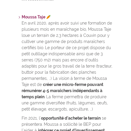
Moussa Taje
En avril 2020, après avoir suivi une formation de
plusieurs mois en maraîchage bio, Moussa Taje
loue un terrain de 2,3 hectares à Couvin pour y
cultiver une gamme de produits maraîchers
certifiés bio. Le porteur de ce projet dispose du
petit outillage indispensable ainsi que de 3
serres (750 m2) mais pas encore d’outils
adaptés pour le gros travail de la terre (tracteur,
buttoir pour la fabrication des planches
permanentes, …) La vision à terme de Moussa
Taje est de
créer une micro-ferme pouvant
rémunérer 4-5 maraîchers indépendants à
temps plein
. La ferme permettra de produire
une gamme diversifiée (fruits, légumes, œufs,
petit élevage, escargots, apiculture, …)
Fin 2021, l’
opportunité d’acheter le terrain
se
présentera. Moussa a sollicité le BEP pour
l’aider à
intégrer ce projet d’investissement