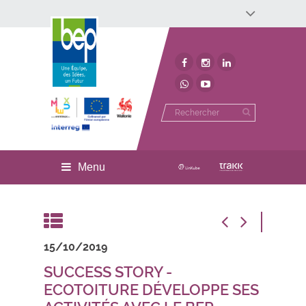
Développement économique
Développement territorial
Invest In Namur
Environnement
BEP
Menu
15/10/2019
SUCCESS STORY -
ECOTOITURE DÉVELOPPE SES