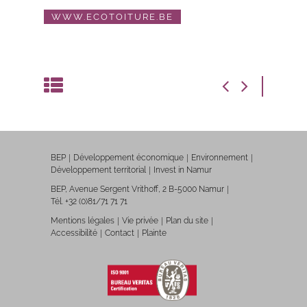
WWW.ECOTOITURE.BE
BEP
Développement économique
Environnement
Développement territorial
Invest in Namur
BEP, Avenue Sergent Vrithoff, 2 B-5000 Namur
Tél. +32 (0)81/71 71 71
Mentions légales
Vie privée
Plan du site
Accessibilité
Contact
Plainte