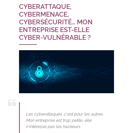
CYBERATTAQUE,
CYBERMENACE,
CYBERSÉCURITÉ… MON
ENTREPRISE EST-ELLE
CYBER-VULNÉRABLE ?
Les cyberattaques, c’est pour les autres.
Mon entreprise est trop petite, elle
n’intéresse pas les hackeurs
.