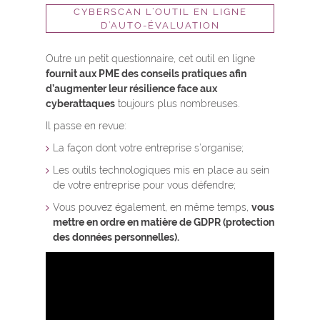
CYBERSCAN L’OUTIL EN LIGNE
D’AUTO-ÉVALUATION
Outre un petit questionnaire, cet outil en ligne
fournit aux PME des conseils pratiques afin
d’augmenter leur résilience face aux
cyberattaques
toujours plus nombreuses.
Il passe en revue:
La façon dont votre entreprise s’organise;
Les outils technologiques mis en place au sein
de votre entreprise pour vous défendre;
Vous pouvez également, en même temps,
vous
mettre en ordre en matière de GDPR (protection
des données personnelles).