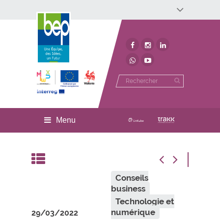
Développement économique
Développement territorial
Invest In Namur
Environnement
BEP
Menu
Conseils
business
Technologie et
numérique
29/03/2022