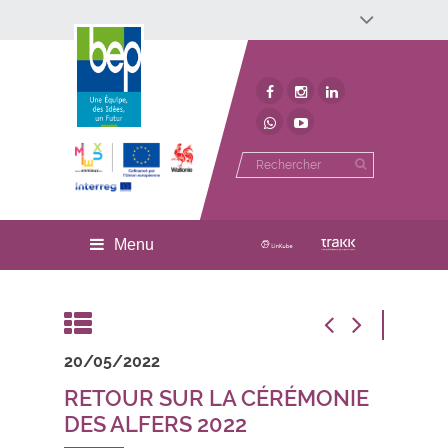
Développement économique
Développement territorial
Invest In Namur
Environnement
BEP
Menu
20/05/2022
RETOUR SUR LA CÉRÉMONIE
DES ALFERS 2022