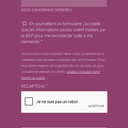
1000
caractère(s) restant(s)
En soumettant ce formulaire, j'accepte
que les informations saisies soient traitées par
le BEP pour me recontacter suite à ma
demande.
*
Vous pouvez à tout moment retirer votre consentement à
l'utilisation des données collectées par ce formulaire.
Pour
plus d'informations sur la gestion de vos données et pour
connaitre et exercer vos droits,
veuillez consulter notre
charte vie privée
.
RECAPTCHA
*