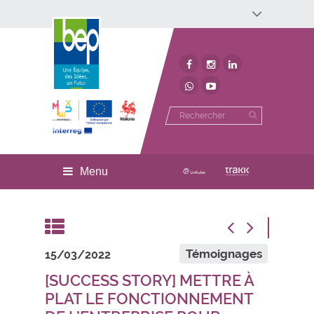
Développement économique
Développement territorial
Invest In Namur
Environnement
BEP
Menu
Témoignages
15/03/2022
[SUCCESS STORY] METTRE À
PLAT LE FONCTIONNEMENT