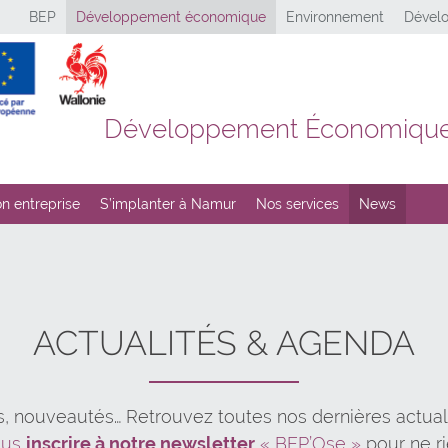
BEP
Développement économique
Environnement
Dévelo
Développement Économiqu
n entreprise
S’implanter à Namur
Nos services
News
ACTUALITÉS & AGENDA
s, nouveautés… Retrouvez toutes nos dernières actual
ous
inscrire à notre newsletter
« BEP’Ose »
pour ne r