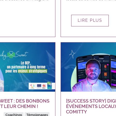
LIRE PLUS
SWEET : DES BONBONS
[SUCCESS STORY] DIG
 LEUR CHEMIN !
ÉVÉNEMENTS LOCAUX :
COMITTY
Coachings
Témoignages