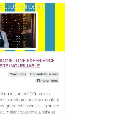
NOMIE : UNE EXPÉRIENCE
IÈRE INOUBLIABLE
Coachings
Conseils business
Témoignages
f du restaurant CCnomie a
restaurant prospère, surmontant
mpagnement essentiel. Un article
iat, mêlant passion culinaire et