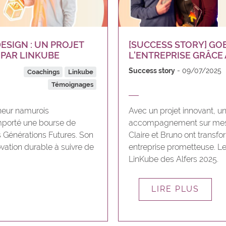
ESIGN : UN PROJET
[SUCCESS STORY] GOBE
 PAR LINKUBE
L'ENTREPRISE GRÂCE 
Success story
09/07/2025
Coachings
Linkube
Témoignages
neur namurois
Avec un projet innovant, un
porté une bourse de
accompagnement sur mesur
s Générations Futures. Son
Claire et Bruno ont transf
vation durable à suivre de
entreprise prometteuse. L
LinKube des Alfers 2025.
LIRE PLUS