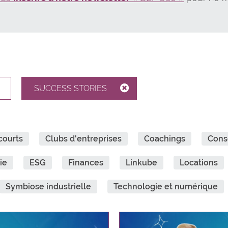
SUCCESS STORIES
courts
Clubs d'entreprises
Coachings
Cons
ie
ESG
Finances
Linkube
Locations
Symbiose industrielle
Technologie et numérique