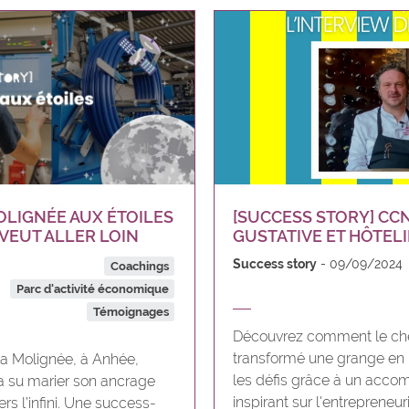
OLIGNÉE AUX ÉTOILES
[SUCCESS STORY] CC
 VEUT ALLER LOIN
GUSTATIVE ET HÔTEL
Success story
09/09/2024
Coachings
Parc d'activité économique
Témoignages
Découvrez comment le che
transformé une grange en 
la Molignée, à Anhée,
les défis grâce à un acco
 a su marier son ancrage
inspirant sur l'entrepreneur
rs l’infini. Une success-