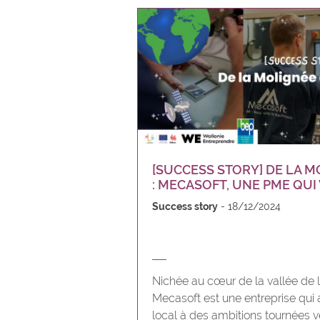
[SUCCESS STORY] DE LA M
: MECASOFT, UNE PME QUI
Success story
18/12/2024
Nichée au cœur de la vallée de 
Mecasoft est une entreprise qui
local à des ambitions tournées ve