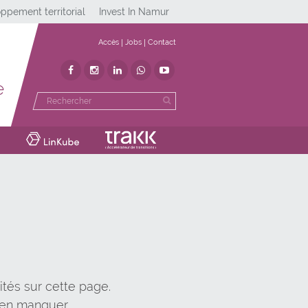
ppement territorial
Invest In Namur
Accès
Jobs
Contact
e
ités sur cette page.
ien manquer.