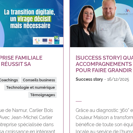
PRISE FAMILIALE
[SUCCESS STORY] QU
 RÉUSSIT SA
ACCOMPAGNEMENTS 
POUR FAIRE GRANDI
Success story
16/12/2025
Coachings
Conseils business
Technologie et numérique
Témoignages
ue de Namur, Carlier Bois
Grâce au diagnostic 360° et
 Avec Jean-Michel Carlier
Couleur Maison a transform
entreprise spécialisée dans
bénéfice de toute son équi
 sa croissance en intégrant
locale au service de l’humai