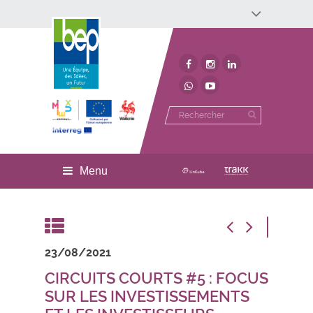
Développement économique
Développement territorial
Invest In Namur
Environnement
BEP
Menu
23/08/2021
CIRCUITS COURTS #5 : FOCUS
SUR LES INVESTISSEMENTS