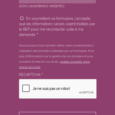
1000
caractère(s) restant(s)
En soumettant ce formulaire, j'accepte
que les informations saisies soient traitées par
le BEP pour me recontacter suite à ma
demande.
*
Vous pouvez à tout moment retirer votre consentement à
l'utilisation des données collectées par ce formulaire.
Pour
plus d'informations sur la gestion de vos données et pour
connaitre et exercer vos droits,
veuillez consulter notre
charte vie privée
.
RECAPTCHA
*