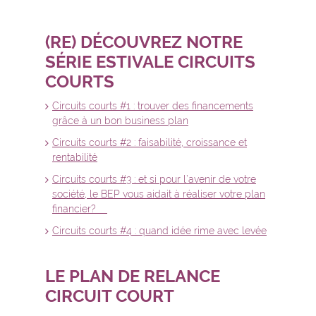
(RE) DÉCOUVREZ NOTRE
SÉRIE ESTIVALE CIRCUITS
COURTS
Circuits courts #1 : trouver des financements
grâce à un bon business plan
Circuits courts #2 : faisabilité, croissance et
rentabilité
Circuits courts #3 : et si pour l’avenir de votre
société, le BEP vous aidait à réaliser votre plan
financier?
Circuits courts #4 : quand idée rime avec levée
LE PLAN DE RELANCE
CIRCU
IT COURT